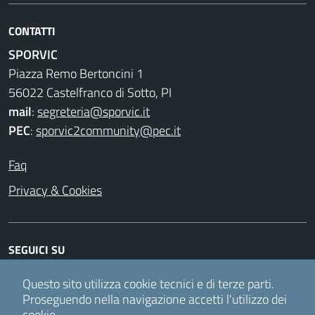
CONTATTI
SPORVIC
Piazza Remo Bertoncini 1
56022 Castelfranco di Sotto, PI
mail
:
segreteria@sporvic.it
PEC
:
sporvic2community@pec.it
Faq
Privacy & Cookies
SEGUICI SU
Facebook
Instagram
Twitter
Youtube
Questo sito utilizza cookie tecnici e di terze parti.
Proseguendo nella navigazione accetti l'utilizzo dei
cookie.