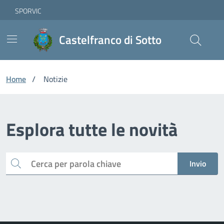
Vai ai contenuti
Vai al footer
Skip to Main Content
SPORVIC
Castelfranco di Sotto
Home
/
Notizie
Esplora tutte le novità
Cerca
Invio