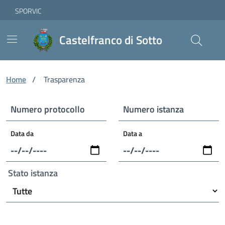
Vai ai contenuti
Vai al footer
Skip to Main Content
SPORVIC
Castelfranco di Sotto
Home
/
Trasparenza
Numero protocollo
Numero istanza
Data da
Data a
Stato istanza