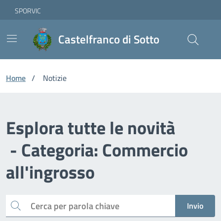
Vai ai contenuti
Vai al footer
Skip to Main Content
SPORVIC
Castelfranco di Sotto
Home
/
Notizie
Esplora tutte le novità
- Categoria: Commercio
all'ingrosso
Cerca
Invio