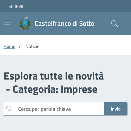
Vai ai contenuti
Vai al footer
Skip to Main Content
SPORVIC
Castelfranco di Sotto
Home
/
Notizie
Esplora tutte le novità
- Categoria: Imprese
Cerca
Invio