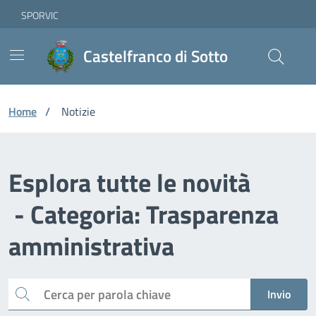
Vai ai contenuti
Vai al footer
Skip to Main Content
SPORVIC
Castelfranco di Sotto
Home
/
Notizie
Esplora tutte le novità
- Categoria: Trasparenza
amministrativa
Cerca
Invio