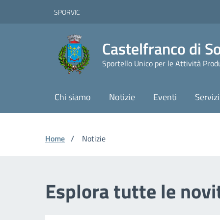
Vai ai contenuti
Vai al footer
Skip to Main Content
SPORVIC
Castelfranco di S
Sportello Unico per le Attività Prod
Chi siamo
Notizie
Eventi
Servizi
Home
/
Notizie
Esplora tutte le nov