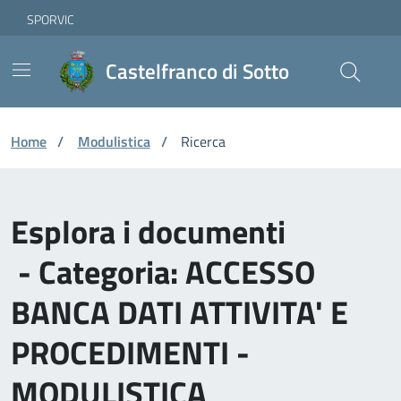
Vai ai contenuti
Vai al footer
Skip to Main Content
SPORVIC
Castelfranco di Sotto
Home
/
Modulistica
/
Ricerca
Esplora i documenti
- Categoria: ACCESSO
BANCA DATI ATTIVITA' E
PROCEDIMENTI -
MODULISTICA