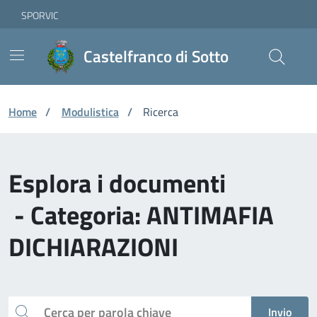
Vai ai contenuti
Vai al footer
Skip to Main Content
SPORVIC
Castelfranco di Sotto
Home
/
Modulistica
/
Ricerca
Esplora i documenti
- Categoria: ANTIMAFIA
DICHIARAZIONI
Cerca
Invio