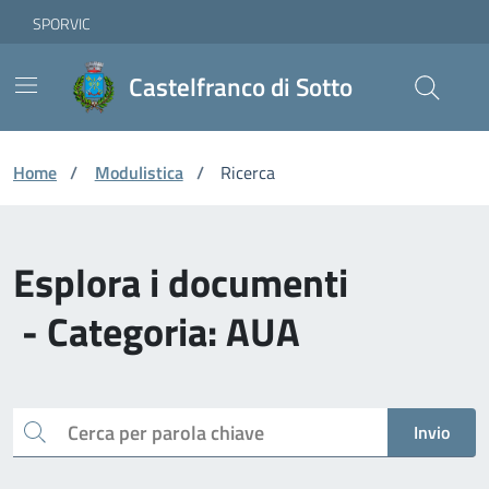
Vai ai contenuti
Vai al footer
Skip to Main Content
SPORVIC
Castelfranco di Sotto
Home
/
Modulistica
/
Ricerca
Esplora i documenti
- Categoria: AUA
Cerca
Invio