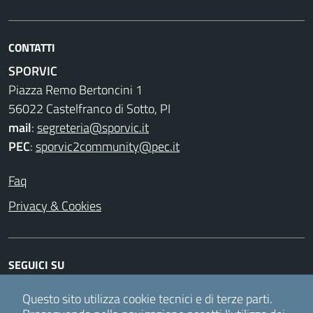
CONTATTI
SPORVIC
Piazza Remo Bertoncini 1
56022 Castelfranco di Sotto, PI
mail
:
segreteria@sporvic.it
PEC
:
sporvic2community@pec.it
Faq
Privacy & Cookies
SEGUICI SU
Facebook
Instagram
Twitter
Youtube
Questo sito utilizza cookie tecnici e di terze parti.