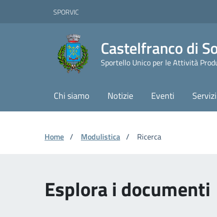
Vai ai contenuti
Vai al footer
Skip to Main Content
SPORVIC
Castelfranco di S
Sportello Unico per le Attività Prod
Chi siamo
Notizie
Eventi
Servizi
Home
/
Modulistica
/
Ricerca
Esplora i documenti 