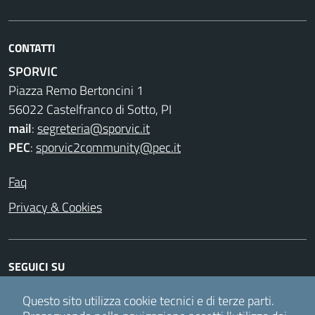
CONTATTI
SPORVIC
Piazza Remo Bertoncini 1
56022 Castelfranco di Sotto, PI
mail
:
segreteria@sporvic.it
PEC
:
sporvic2community@pec.it
Faq
Privacy & Cookies
SEGUICI SU
Facebook
Instagram
Twitter
Youtube
Questo sito utilizza cookie tecnici e di terze parti.