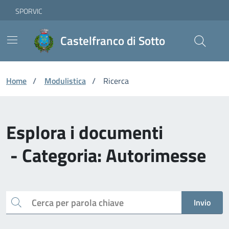
Vai ai contenuti
Vai al footer
Skip to Main Content
SPORVIC
Castelfranco di Sotto
Home
/
Modulistica
/
Ricerca
Esplora i documenti
- Categoria: Autorimesse
Cerca
Invio