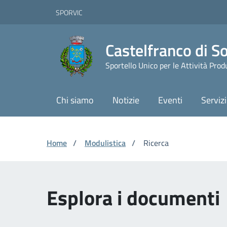
Vai ai contenuti
Vai al footer
Skip to Main Content
SPORVIC
Castelfranco di S
Sportello Unico per le Attività Prod
Chi siamo
Notizie
Eventi
Servizi
Home
/
Modulistica
/
Ricerca
Esplora i documenti 