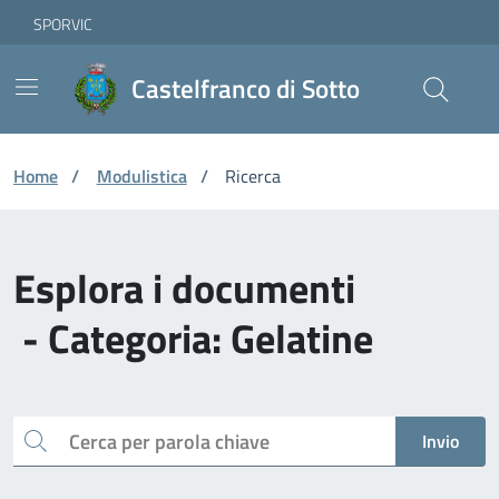
Vai ai contenuti
Vai al footer
Skip to Main Content
SPORVIC
Castelfranco di Sotto
Home
/
Modulistica
/
Ricerca
Esplora i documenti
- Categoria: Gelatine
Cerca
Invio