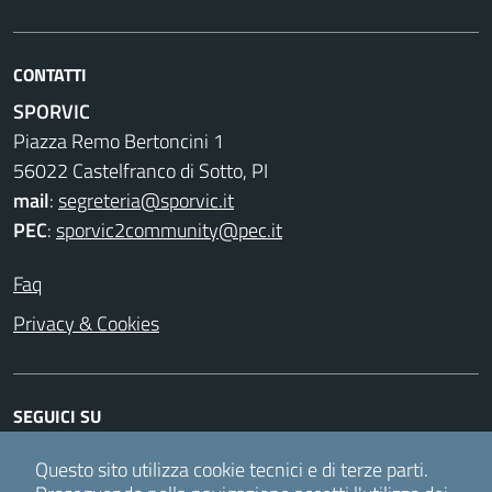
CONTATTI
SPORVIC
Piazza Remo Bertoncini 1
56022 Castelfranco di Sotto, PI
mail
:
segreteria@sporvic.it
PEC
:
sporvic2community@pec.it
Faq
Privacy & Cookies
SEGUICI SU
Facebook
Instagram
Twitter
Youtube
Questo sito utilizza cookie tecnici e di terze parti.