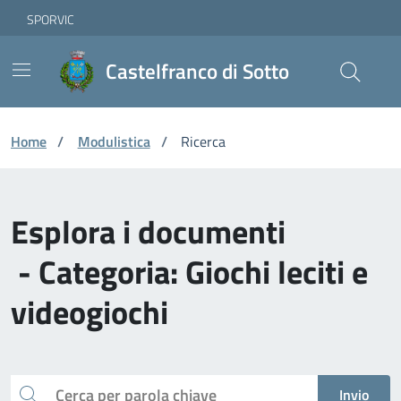
Vai ai contenuti
Vai al footer
Skip to Main Content
SPORVIC
Castelfranco di Sotto
Home
/
Modulistica
/
Ricerca
Esplora i documenti
- Categoria: Giochi leciti e
videogiochi
Cerca
Invio