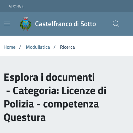
Vai ai contenuti
Vai al footer
Skip to Main Content
SPORVIC
Castelfranco di Sotto
Home
/
Modulistica
/
Ricerca
Esplora i documenti
- Categoria: Licenze di
Polizia - competenza
Questura