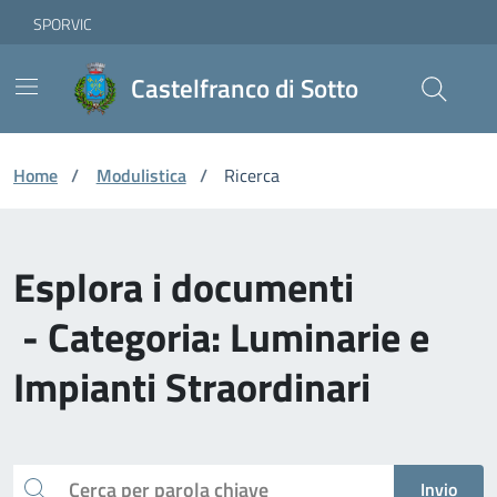
Vai ai contenuti
Vai al footer
Skip to Main Content
SPORVIC
Castelfranco di Sotto
Home
/
Modulistica
/
Ricerca
Esplora i documenti
- Categoria: Luminarie e
Impianti Straordinari
Cerca
Invio