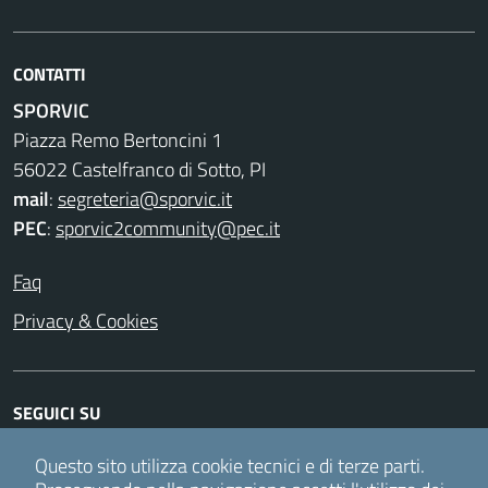
CONTATTI
SPORVIC
Piazza Remo Bertoncini 1
56022 Castelfranco di Sotto, PI
mail
:
segreteria@sporvic.it
PEC
:
sporvic2community@pec.it
Faq
Privacy & Cookies
SEGUICI SU
Facebook
Instagram
Twitter
Youtube
Questo sito utilizza cookie tecnici e di terze parti.