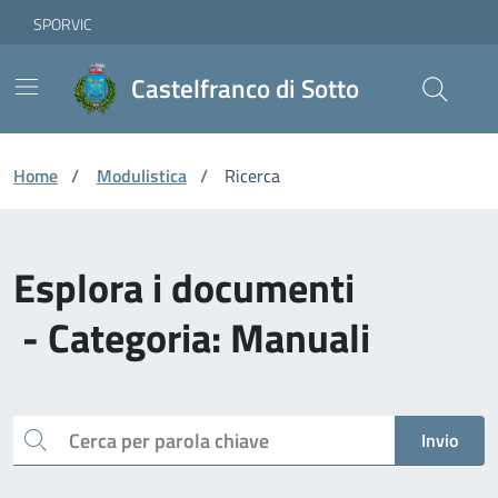
Vai ai contenuti
Vai al footer
Skip to Main Content
SPORVIC
Castelfranco di Sotto
Home
/
Modulistica
/
Ricerca
Esplora i documenti
- Categoria: Manuali
Cerca
Invio