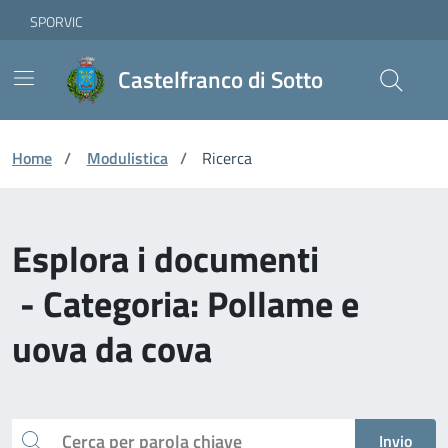
Vai ai contenuti
Vai al footer
Skip to Main Content
SPORVIC
Castelfranco di Sotto
Home
/
Modulistica
/
Ricerca
Esplora i documenti
- Categoria: Pollame e
uova da cova
Cerca
Invio