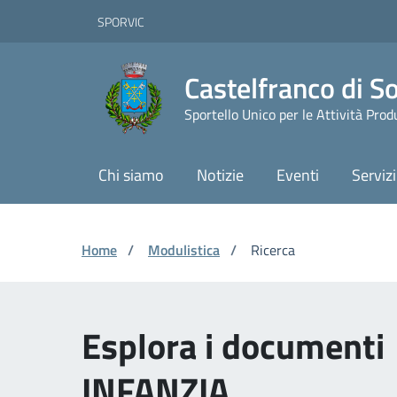
Vai ai contenuti
Vai al footer
Skip to Main Content
SPORVIC
Castelfranco di S
Sportello Unico per le Attività Prod
Chi siamo
Notizie
Eventi
Servizi
Home
/
Modulistica
/
Ricerca
Esplora i documenti
INFANZIA