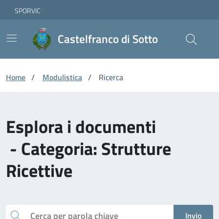
Vai ai contenuti
Vai al footer
Skip to Main Content
SPORVIC
Castelfranco di Sotto
Home
/
Modulistica
/
Ricerca
Esplora i documenti
- Categoria: Strutture
Ricettive
Cerca
Invio