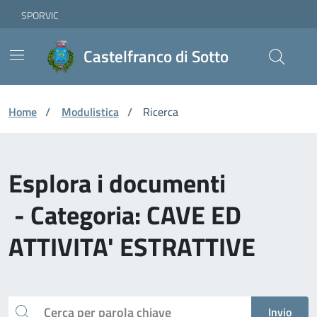
Vai ai contenuti
Vai al footer
Skip to Main Content
SPORVIC
Castelfranco di Sotto
Home
/
Modulistica
/
Ricerca
Esplora i documenti
- Categoria: CAVE ED
ATTIVITA' ESTRATTIVE
Cerca
Invio