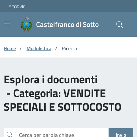
Vai ai contenuti
Vai al footer
Skip to Main Content
SPORVIC
Castelfranco di Sotto
Home
/
Modulistica
/
Ricerca
Esplora i documenti
- Categoria: VENDITE
SPECIALI E SOTTOCOSTO
Cerca
Invio