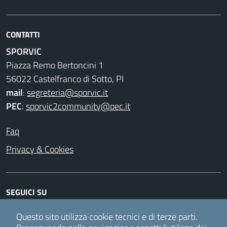
CONTATTI
SPORVIC
Piazza Remo Bertoncini 1
56022 Castelfranco di Sotto, PI
mail
:
segreteria@sporvic.it
PEC
:
sporvic2community@pec.it
Faq
Privacy & Cookies
SEGUICI SU
Facebook
Instagram
Twitter
Youtube
Questo sito utilizza cookie tecnici e di terze parti.