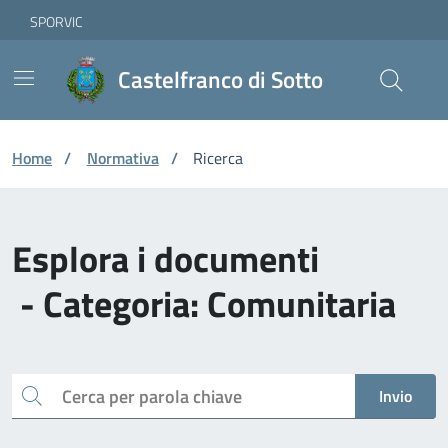
Vai ai contenuti
Vai al footer
Skip to Main Content
SPORVIC
Castelfranco di Sotto
Home
/
Normativa
/
Ricerca
Esplora i documenti
- Categoria: Comunitaria
Cerca
Invio