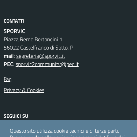
CONTATTI
SPORVIC
Piazza Remo Bertoncini 1
56022 Castelfranco di Sotto, PI
mail
:
segreteria@sporvic.it
PEC
:
sporvic2community@pec.it
Faq
Privacy & Cookies
SEGUICI SU
Facebook
Instagram
Twitter
Youtube
Questo sito utilizza cookie tecnici e di terze parti.