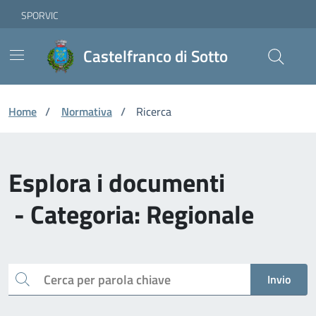
Vai ai contenuti
Vai al footer
Skip to Main Content
SPORVIC
Castelfranco di Sotto
Home
/
Normativa
/
Ricerca
Esplora i documenti
- Categoria: Regionale
Cerca
Invio